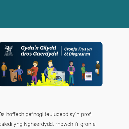
Os hoffech gefnogi teuluoedd sy’n profi
caledi yng Nghaerdydd, rhowch i’r gronfa