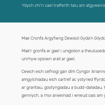
Ydych chi’n cael trafferth talu am atgywe
Mae Cronfa Argyfwng Dewisol Gyda’n Gilydd 
Mae’r gronfa ar gael i unigolion a theuluoedd
unrhyw opsiwn arall ar gael.
Cewch eich cefnogi gan dîm Cyngor Ariannol 
amgylchiadau eich cartref ac ystyried ffyr
ar grantiau, gostyngiadau a budd-daliadau,
gennych, a rhoi arweiniad i wneud cais am y