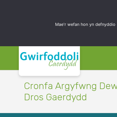
Mae'r wefan hon yn defnyddio 
Cronfa Argyfwng Dewi
Dros Gaerdydd