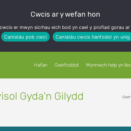
Cwcis ar y wefan hon
cwcis er mwyn sicrhau eich bod yn cael y profiad gorau ar
Caniatáu pob cwci
Caniatáu cwcis hanfodol yn unig
Hafan
Gwirfoddoli
Mynnwch help yn lleo
sol Gyda’n Gilydd
Gwir