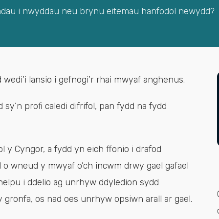
iriadau i nwyddau neu brynu eitemau hanfodol newydd?
wedi’i lansio i gefnogi’r rhai mwyaf anghenus.
 sy’n profi caledi difrifol, pan fydd na fydd
y Cyngor, a fydd yn eich ffonio i drafod
dd o wneud y mwyaf o’ch incwm drwy gael gafael
 helpu i ddelio ag unrhyw ddyledion sydd
 gronfa, os nad oes unrhyw opsiwn arall ar gael.