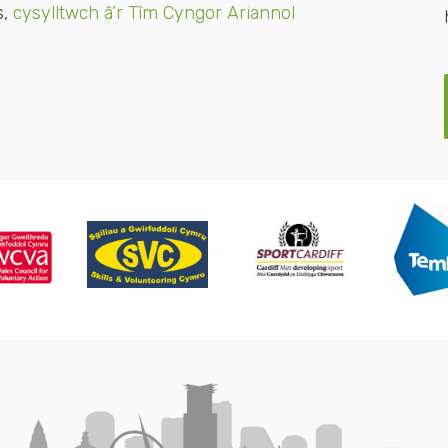
s,
cysylltwch â’r Tîm Cyngor Ariannol