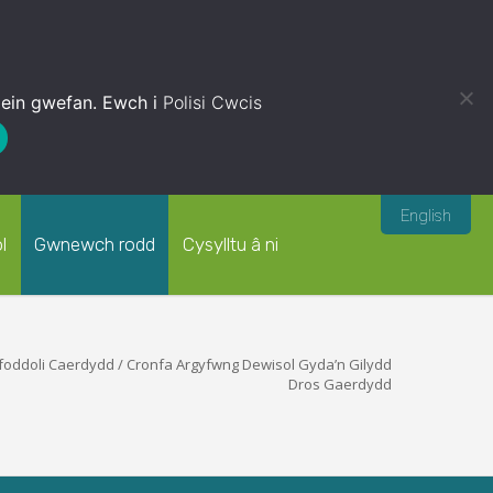
 ein gwefan. Ewch i
Polisi Cwcis
English
l
Gwnewch rodd
Cysylltu â ni
foddoli Caerdydd
/
Cronfa Argyfwng Dewisol Gyda’n Gilydd
Dros Gaerdydd